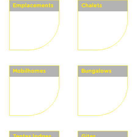
Emplacements
Chalets
Mobilhomes
Bungalows
Tentes lodges
Gites