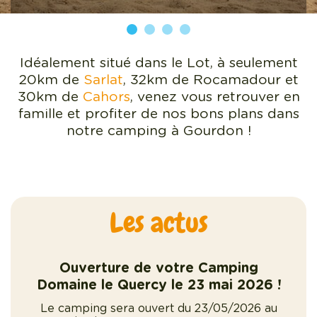
Idéalement situé dans le Lot, à seulement
20km de
Sarlat
, 32km de Rocamadour et
30km de
Cahors
, venez vous retrouver en
famille et profiter de nos bons plans dans
notre camping à Gourdon !
Les actus
g
Ouverture de votre Camping
26 !
Domaine le Quercy le 23 mai 2026 !
Dom
6 au
Le camping sera ouvert du 23/05/2026 au
Le 