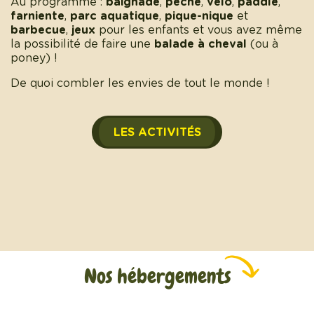
Au programme :
baignade
,
pêche
,
vélo
,
paddle
,
farniente
,
parc aquatique
,
pique-nique
et
barbecue
,
jeux
pour les enfants et vous avez même
la possibilité de faire une
balade à cheval
(ou à
poney) !
De quoi combler les envies de tout le monde !
LES ACTIVITÉS
Nos hébergements